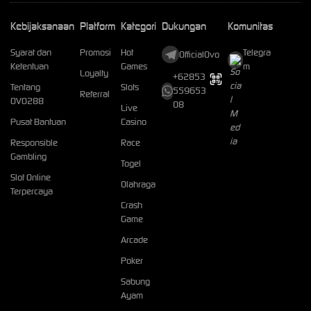
Kebijaksanaan
Platform
Kategori
Dukungan
Komunitas
Syarat dan
Promosi
Hot
Telegra
OfficialOvo
Ketentuan
Games
m
Loyalty
+62853
Tentang
Slots
559653
Referral
OVO288
08
Live
Pusat Bantuan
Casino
Responsible
Race
Gambling
Togel
Slot Online
Olahraga
Terpercaya
Crash
Game
Arcade
Poker
Sabung
Ayam