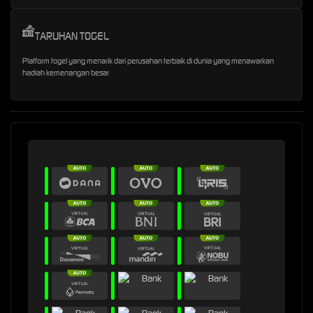
TARUHAN TOGEL
Platform togel yang menarik dari perusahan terbaik di dunia yang menawarkan
hadiah kemenangan besar