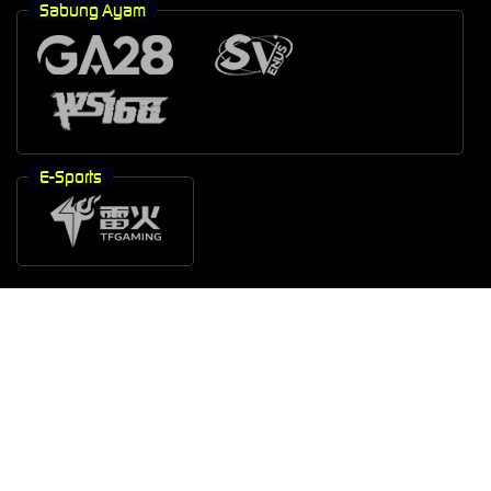
Sabung Ayam
E-Sports