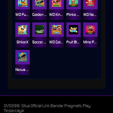
WD FuWa Fishing
Golden Tyrant Fishing
WD King Kong Fishing
Plinko Pop
WD Nezha Fishing Legend
StrikerX
Soccer Striker
WD Gold Blast Fishing
Fruit Blast
Mine Pop
Nexus Golden Tyrant
OVO288: Situs Official Link Bandar Pragmatic Play
Terpercaya