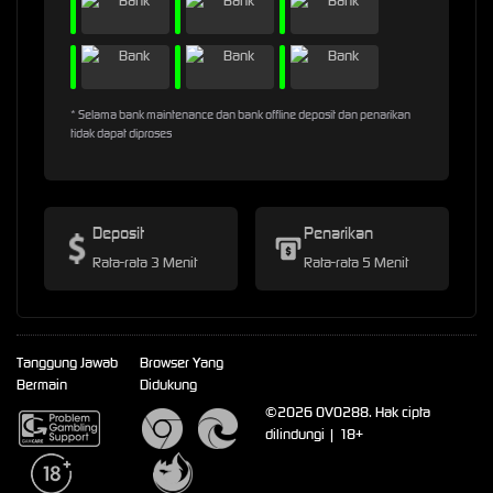
* Selama bank maintenance dan bank offline deposit dan penarikan
tidak dapat diproses
Deposit
Penarikan
Rata-rata 3 Menit
Rata-rata 5 Menit
Tanggung Jawab
Browser Yang
Bermain
Didukung
©2026 OVO288. Hak cipta
dilindungi | 18+